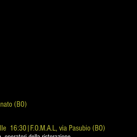
i
nato (BO)
alle 16:30|F.O.M.A.L, via Pasubio (BO)
, operatori della ristorazione