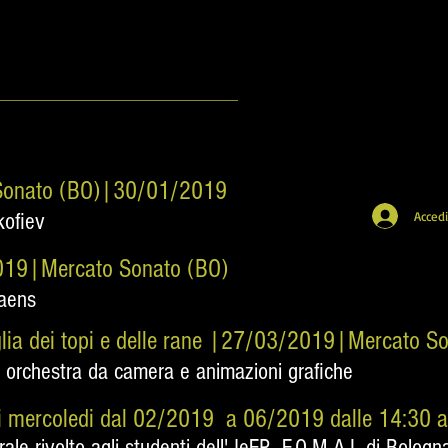
o Sonato (BO)|30/01/2019
kofiev
Acced
2019
|Mercato Sonato (BO)
Saens
lia dei topi e delle rane |27/03/2019
|Mercato So
orchestra da camera e animazioni grafiche
ogni mercoledi dal 02/2019 a 06/2019 dalle 14:30 
le rivolto agli studenti dell' IeFP F.O.M.A.L di Bologna