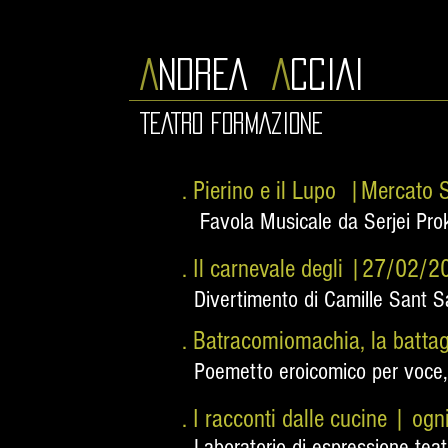
A
NDREA
A
CCIAI
TEATRO FORMAZIONE
. Pierino e il Lupo |Mercat
Favola Musicale da Serjei Pro
. Il carnevale degli |27/02/
Divertimento di Camille Sant 
. Batracomiomachia, la battag
Poemetto eroicomico per voce, 
. I racconti dalle cucine | 
Laboratorio di espressione teatra